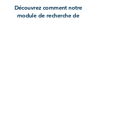
Découvrez comment notre
module de recherche de
logement interactive peut vous
aider à offrir une excellente
expérience à vos clients.
Réservez une démo
Fonctionnalités
Pour les spécialistes Relocation
Pour les bénéficiaires en mobilité
Pour les HR Mobilité Internationale
Application Mobile spécialistes Relocation
Entreprise