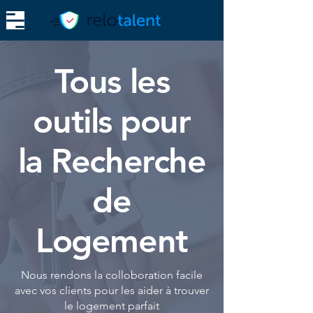
Login
Tous les
outils pour
la Recherche
de
Logement
Nous rendons la colloboration facile
avec vos clients pour les aider à trouver
le logement parfait